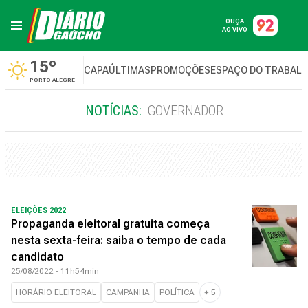
OUÇA
AO VIVO
15º
CAPA
ÚLTIMAS
PROMOÇÕES
ESPAÇO DO TRABAL
PORTO ALEGRE
NOTÍCIAS:
GOVERNADOR
ELEIÇÕES 2022
Propaganda eleitoral gratuita começa
nesta sexta-feira: saiba o tempo de cada
candidato
25/08/2022 - 11h54min
HORÁRIO ELEITORAL
CAMPANHA
POLÍTICA
+
5