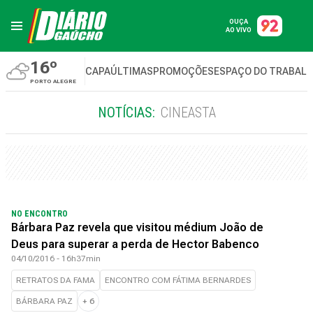
OUÇA
AO VIVO
16º
CAPA
ÚLTIMAS
PROMOÇÕES
ESPAÇO DO TRABAL
PORTO ALEGRE
NOTÍCIAS:
CINEASTA
NO ENCONTRO
Bárbara Paz revela que visitou médium João de
Deus para superar a perda de Hector Babenco
04/10/2016 - 16h37min
RETRATOS DA FAMA
ENCONTRO COM FÁTIMA BERNARDES
BÁRBARA PAZ
+
6