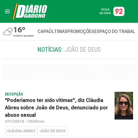
OUÇA
AO VIVO
16º
CAPA
ÚLTIMAS
PROMOÇÕES
ESPAÇO DO TRABAL
PORTO ALEGRE
NOTÍCIAS:
JOÃO DE DEUS
DECEPÇÃO
"Poderíamos ter sido vítimas", diz Cláudia
Abreu sobre João de Deus, denunciado por
abuso sexual
27/12/2018 - 10h55min
CLÁUDIA ABREU
JOÃO DE DEUS