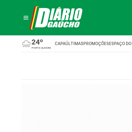
24º
CAPA
ÚLTIMAS
PROMOÇÕES
ESPAÇO DO
PORTO ALEGRE