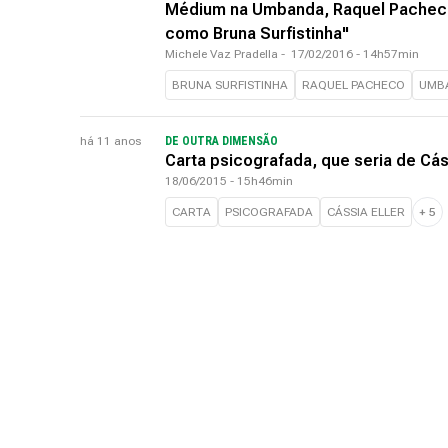
Médium na Umbanda, Raquel Pacheco 
como Bruna Surfistinha"
Michele Vaz Pradella
-
17/02/2016 - 14h57min
BRUNA SURFISTINHA
RAQUEL PACHECO
UMB
há 11 anos
DE OUTRA DIMENSÃO
Carta psicografada, que seria de Cáss
18/06/2015 - 15h46min
CARTA
PSICOGRAFADA
CÁSSIA ELLER
+
5