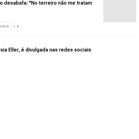
desabafa: "No terreiro não me tratam
ANDA
+
4
ia Eller, é divulgada nas redes sociais