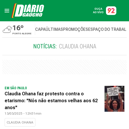
OUÇA
AO VIVO
16º
CAPA
ÚLTIMAS
PROMOÇÕES
ESPAÇO DO TRABAL
PORTO ALEGRE
NOTÍCIAS:
CLAUDIA OHANA
EM SÃO PAULO
Claudia Ohana faz protesto contra o
etarismo: "Nós não estamos velhas aos 62
anos"
13/03/2025 - 12h51min
CLAUDIA OHANA