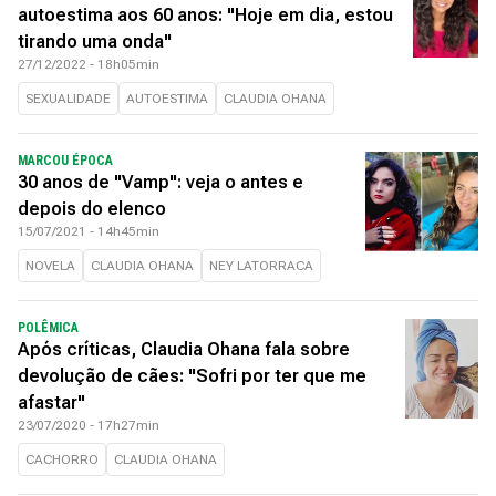
autoestima aos 60 anos: "Hoje em dia, estou
tirando uma onda"
27/12/2022 - 18h05min
SEXUALIDADE
AUTOESTIMA
CLAUDIA OHANA
MARCOU ÉPOCA
30 anos de "Vamp": veja o antes e
depois do elenco
15/07/2021 - 14h45min
NOVELA
CLAUDIA OHANA
NEY LATORRACA
POLÊMICA
Após críticas, Claudia Ohana fala sobre
devolução de cães: "Sofri por ter que me
afastar"
23/07/2020 - 17h27min
CACHORRO
CLAUDIA OHANA