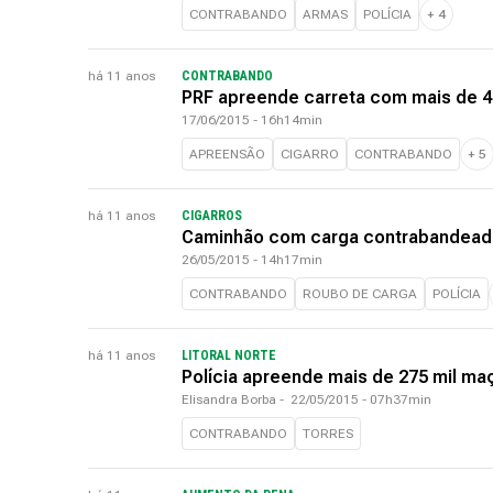
CONTRABANDO
ARMAS
POLÍCIA
+
4
há 11 anos
CONTRABANDO
PRF apreende carreta com mais de 4
17/06/2015 - 16h14min
APREENSÃO
CIGARRO
CONTRABANDO
+
5
há 11 anos
CIGARROS
Caminhão com carga contrabandead
26/05/2015 - 14h17min
CONTRABANDO
ROUBO DE CARGA
POLÍCIA
há 11 anos
LITORAL NORTE
Polícia apreende mais de 275 mil m
Elisandra Borba
-
22/05/2015 - 07h37min
CONTRABANDO
TORRES