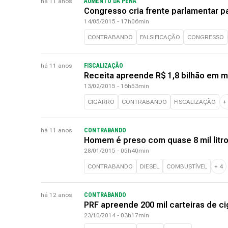
há 11 anos
AUMENTO DA PENA
Congresso cria frente parlamentar p
14/05/2015 - 17h06min
CONTRABANDO
FALSIFICAÇÃO
CONGRESSO
há 11 anos
FISCALIZAÇÃO
Receita apreende R$ 1,8 bilhão em 
13/02/2015 - 16h53min
CIGARRO
CONTRABANDO
FISCALIZAÇÃO
+
há 11 anos
CONTRABANDO
Homem é preso com quase 8 mil litr
28/01/2015 - 05h40min
CONTRABANDO
DIESEL
COMBUSTÍVEL
+
4
há 12 anos
CONTRABANDO
PRF apreende 200 mil carteiras de 
23/10/2014 - 03h17min