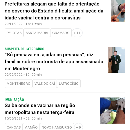
Prefeituras alegam que falta de orientação
do governo do Estado dificulta ampliação da
idade vacinal contra o coronavírus
20/11/2022 - 16h19min
PELOTAS
SANTA MARIA
GRAMADO
+
11
SUSPEITA DE LATROCÍNIO
"Só pensava em ajudar as pessoas", diz
familiar sobre motorista de app assassinado
em Montenegro
02/02/2022 - 10h00min
MONTENEGRO
VALE DO CAÍ
LATROCÍNIO
IMUNIZAÇÃO
Saiba onde se vacinar na região
metropolitana nesta terça-feira
16/03/2021 - 02h05min
CANOAS
VIAMÃO
NOVO HAMBURGO
+
9