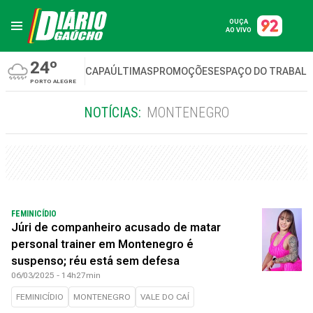
OUÇA
AO VIVO
24º
CAPA
ÚLTIMAS
PROMOÇÕES
ESPAÇO DO TRABAL
PORTO ALEGRE
NOTÍCIAS:
MONTENEGRO
FEMINICÍDIO
Júri de companheiro acusado de matar
personal trainer em Montenegro é
suspenso; réu está sem defesa
06/03/2025 - 14h27min
FEMINICÍDIO
MONTENEGRO
VALE DO CAÍ