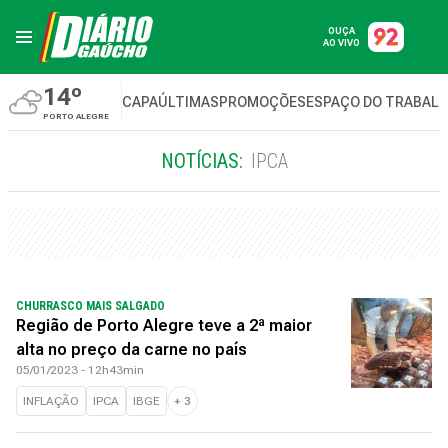
OUÇA
AO VIVO
14º
CAPA
ÚLTIMAS
PROMOÇÕES
ESPAÇO DO TRABAL
PORTO ALEGRE
NOTÍCIAS:
IPCA
CHURRASCO MAIS SALGADO
Região de Porto Alegre teve a 2ª maior
alta no preço da carne no país
05/01/2023 - 12h43min
INFLAÇÃO
IPCA
IBGE
+
3