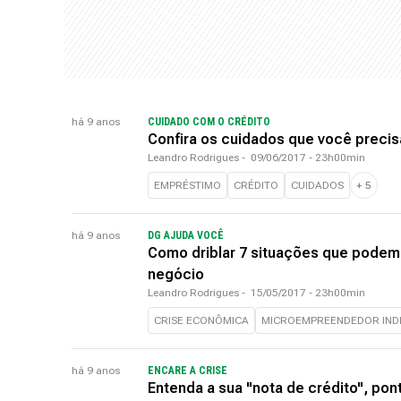
há 9 anos
CUIDADO COM O CRÉDITO
Confira os cuidados que você precis
Leandro Rodrigues
-
09/06/2017 - 23h00min
EMPRÉSTIMO
CRÉDITO
CUIDADOS
+
5
há 9 anos
DG AJUDA VOCÊ
Como driblar 7 situações que pode
negócio
Leandro Rodrigues
-
15/05/2017 - 23h00min
CRISE ECONÔMICA
MICROEMPREENDEDOR INDI
há 9 anos
ENCARE A CRISE
Entenda a sua "nota de crédito", po