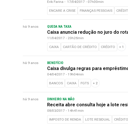
Erik Farina
-
17/04/2017 - 07h00min
ENCARE A CRISE
FINANÇAS PESSOAIS
CRÉDI
há 9 anos
QUEDA NA TAXA
Caixa anuncia redução no juro do rot
11/04/2017 - 20h26min
CAIXA
CARTÃO DE CRÉDITO
CRÉDITO
+
1
há 9 anos
BENEFÍCIO
Caixa divulga regras para emprésti
04/04/2017 - 19h04min
BANCOS
CAIXA
FGTS
+
2
há 9 anos
DINHEIRO NA MÃO
Receita abre consulta hoje a lote re
08/03/2017 - 14h41min
IMPOSTO DE RENDA
LOTE RESIDUAL
CRÉDIT