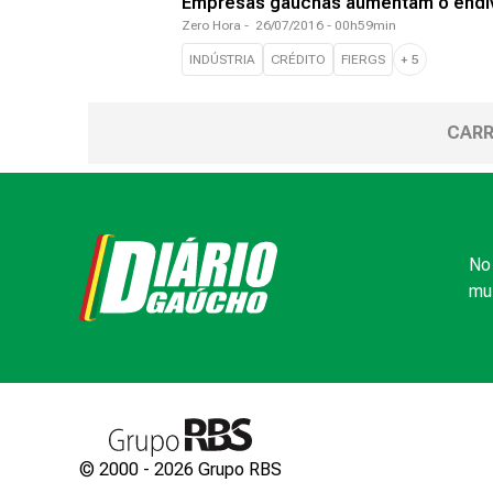
Empresas gaúchas aumentam o endi
Zero Hora
-
26/07/2016 - 00h59min
INDÚSTRIA
CRÉDITO
FIERGS
+
5
CARR
No 
mui
© 2000 -
2026
Grupo RBS