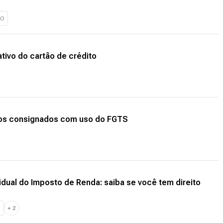
TO
ativo do cartão de crédito
mos consignados com uso do FGTS
sidual do Imposto de Renda: saiba se você tem direito
O
+
2