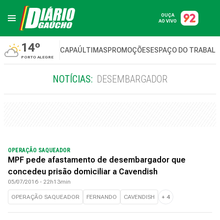
OUÇA
AO VIVO
14º
CAPA
ÚLTIMAS
PROMOÇÕES
ESPAÇO DO TRABAL
PORTO ALEGRE
NOTÍCIAS:
DESEMBARGADOR
OPERAÇÃO SAQUEADOR
MPF pede afastamento de desembargador que
concedeu prisão domiciliar a Cavendish
05/07/2016 - 22h13min
OPERAÇÃO SAQUEADOR
FERNANDO
CAVENDISH
+
4