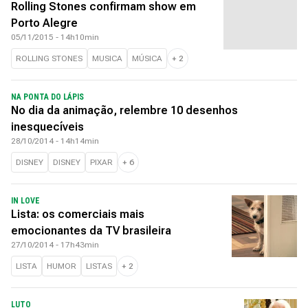
Rolling Stones confirmam show em
Porto Alegre
05/11/2015 - 14h10min
ROLLING STONES
MUSICA
MÚSICA
+
2
NA PONTA DO LÁPIS
No dia da animação, relembre 10 desenhos
inesquecíveis
28/10/2014 - 14h14min
DISNEY
DISNEY
PIXAR
+
6
IN LOVE
Lista: os comerciais mais
emocionantes da TV brasileira
27/10/2014 - 17h43min
LISTA
HUMOR
LISTAS
+
2
LUTO