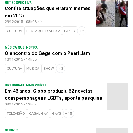
RETROSPECTIVA
Confira situações que viraram memes
em 2015
29/12/2015 - 08h03min
CULTURA
DESTAQUE DIARIO 2
LAZER
+
2
MÚSICA QUE INSPIRA
O encontro do Gege com o Pearl Jam
13/11/2015 - 14h33min
CULTURA
MUSICA
SHOW
+
3
DIVERSIDADE MAIS VISÍVEL
Em 43 anos, Globo produziu 62 novelas
com personagens LGBTs, aponta pesquisa
08/11/2015 - 12h02min
TELEVISÃO
CASAL GAY
GAYS
+
15
BEIRA-RIO