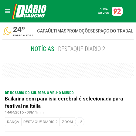
OUÇA
AO VIVO
24º
CAPA
ÚLTIMAS
PROMOÇÕES
ESPAÇO DO TRABAL
PORTO ALEGRE
NOTÍCIAS:
DESTAQUE DIARIO 2
DE ROSÁRIO DO SUL PARA O VELHO MUNDO
Bailarina com paralisia cerebral é selecionada para
festival na Itália
14/04/2016 - 09h11min
DANÇA
DESTAQUE DIARIO 2
ZOOM
+
2