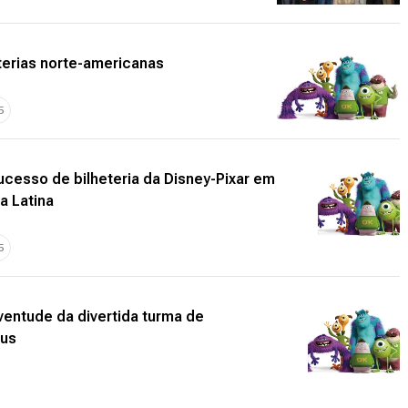
terias norte-americanas
5
ucesso de bilheteria da Disney-Pixar em
a Latina
5
ventude da divertida turma de
pus