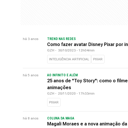
há 3 anos
TREND NAS REDES
Como fazer avatar Disney Pixar por int
GZH
-
30/10/2023 - 12h04min
INTELIGÊNCIA ARTIFICIAL
PIXAR
há 5 anos
AO INFINITO E ALÉM
25 anos de "Toy Story": como o filme
animações
GZH
-
20/11/2020 - 17h33min
PIXAR
há 8 anos
COLUNA DA MAGA
Magali Moraes e a nova animação da 