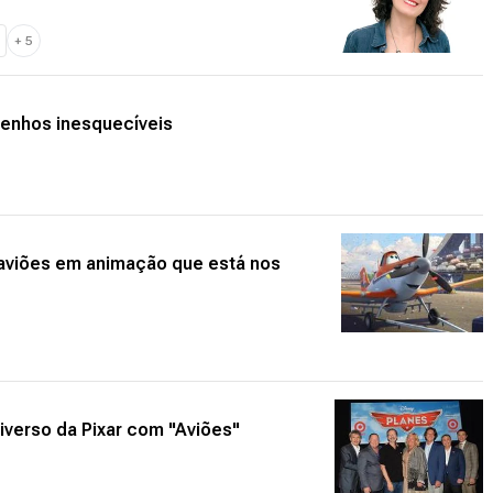
+
5
senhos inesquecíveis
 aviões em animação que está nos
niverso da Pixar com "Aviões"