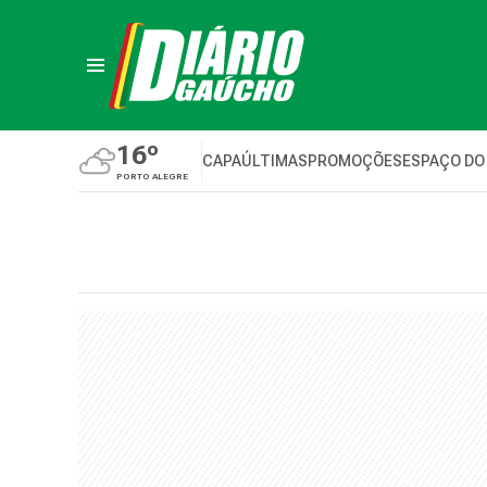
16º
CAPA
ÚLTIMAS
PROMOÇÕES
ESPAÇO DO
PORTO ALEGRE