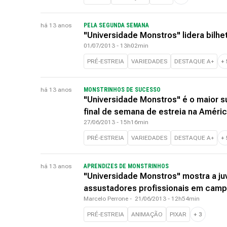
há 13 anos
PELA SEGUNDA SEMANA
"Universidade Monstros" lidera bilhe
01/07/2013 - 13h02min
PRÉ-ESTREIA
VARIEDADES
DESTAQUE A+
+
há 13 anos
MONSTRINHOS DE SUCESSO
"Universidade Monstros" é o maior s
final de semana de estreia na Améric
27/06/2013 - 15h16min
PRÉ-ESTREIA
VARIEDADES
DESTAQUE A+
+
há 13 anos
APRENDIZES DE MONSTRINHOS
"Universidade Monstros" mostra a ju
assustadores profissionais em cam
Marcelo Perrone
-
21/06/2013 - 12h54min
PRÉ-ESTREIA
ANIMAÇÃO
PIXAR
+
3