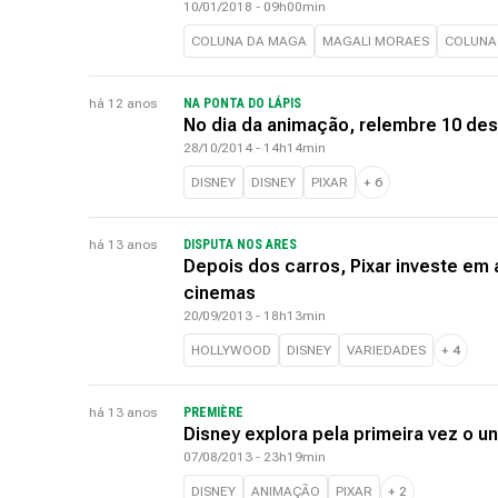
10/01/2018 - 09h00min
COLUNA DA MAGA
MAGALI MORAES
COLUNA
há 12 anos
NA PONTA DO LÁPIS
No dia da animação, relembre 10 de
28/10/2014 - 14h14min
DISNEY
DISNEY
PIXAR
+
6
há 13 anos
DISPUTA NOS ARES
Depois dos carros, Pixar investe em
cinemas
20/09/2013 - 18h13min
HOLLYWOOD
DISNEY
VARIEDADES
+
4
há 13 anos
PREMIÈRE
Disney explora pela primeira vez o u
07/08/2013 - 23h19min
DISNEY
ANIMAÇÃO
PIXAR
+
2