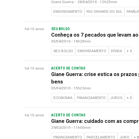
Giane Guerra
-
28/04/2016 - 12h25min
ENDIVIDAMENTO
RIO GRANDE DO SUL
FAMÍLI
há 10 anos
SEU BOLSO
Conheça os 7 pecados que levam ao 
05/04/2016 - 18h28min
SEU BOLSO
ENDIVIDAMENTO
DÍVIDA
+
3
há 10 anos
ACERTO DE CONTAS
Giane Guerra: crise estica os prazos
bens
05/04/2016 - 15h23min
ECONOMIA
FINANCIAMENTO
JUROS
+
3
há 10 anos
ACERTO DE CONTAS
Giane Guerra: cuidado com as compr
29/03/2016 - 11h00min
FINANCIAMENTO
PARCELAMENTO
JURO
+
8