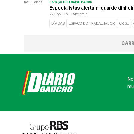
há 11 anos
ESPAÇO DO TRABALHADOR
Especialistas alertam: guarde dinheir
22/06/2015 - 15h26min
DÍVIDAS
ESPAÇO DO TRABALHADOR
CRISE
CARR
No 
mui