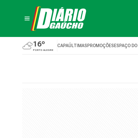
16º
CAPA
ÚLTIMAS
PROMOÇÕES
ESPAÇO DO
PORTO ALEGRE