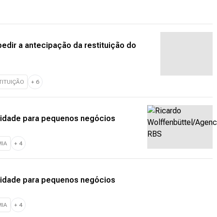
pedir a antecipação da restituição do
TITUIÇÃO
+
6
lidade para pequenos negócios
IA
+
4
lidade para pequenos negócios
IA
+
4