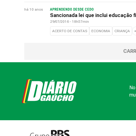
há 10 anos
APRENDENDO DESDE CEDO
Sancionada lei que inclui educação f
29/07/2016 - 18h57min
ACERTO DE CONTAS
ECONOMIA
CRIANÇA
CARR
No 
mui