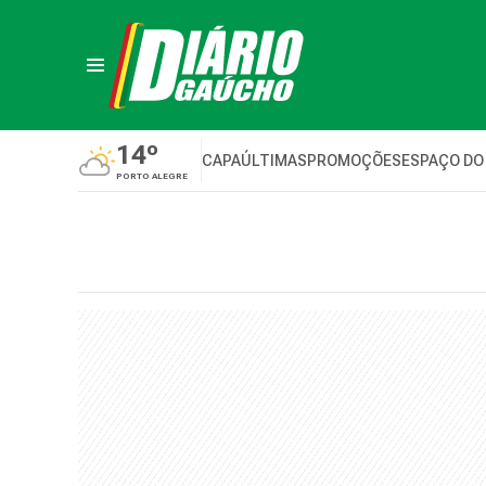
14º
CAPA
ÚLTIMAS
PROMOÇÕES
ESPAÇO DO
PORTO ALEGRE