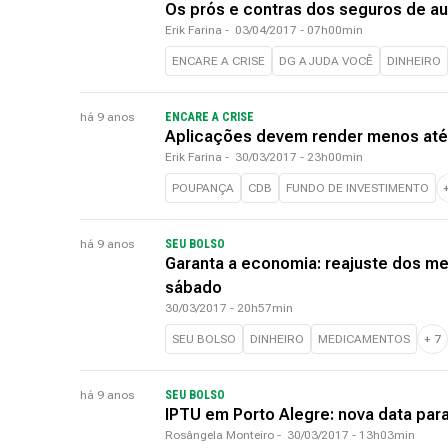
Os prós e contras dos seguros de a
Erik Farina
-
03/04/2017 - 07h00min
ENCARE A CRISE
DG AJUDA VOCÊ
DINHEIRO
há 9 anos
ENCARE A CRISE
Aplicações devem render menos até o
Erik Farina
-
30/03/2017 - 23h00min
POUPANÇA
CDB
FUNDO DE INVESTIMENTO
há 9 anos
SEU BOLSO
Garanta a economia: reajuste dos med
sábado
30/03/2017 - 20h57min
SEU BOLSO
DINHEIRO
MEDICAMENTOS
+
7
há 9 anos
SEU BOLSO
IPTU em Porto Alegre: nova data par
Rosângela Monteiro
-
30/03/2017 - 13h03min