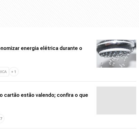
onomizar energia elétrica durante o
RICA
+
1
do cartão estão valendo; confira o que
7