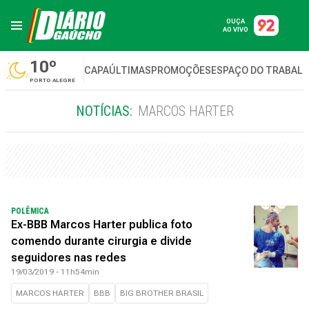
OUÇA
AO VIVO
10º
CAPA
ÚLTIMAS
PROMOÇÕES
ESPAÇO DO TRABAL
PORTO ALEGRE
NOTÍCIAS:
MARCOS HARTER
POLÊMICA
Ex-BBB Marcos Harter publica foto
comendo durante cirurgia e divide
seguidores nas redes
19/03/2019 - 11h54min
MARCOS HARTER
BBB
BIG BROTHER BRASIL