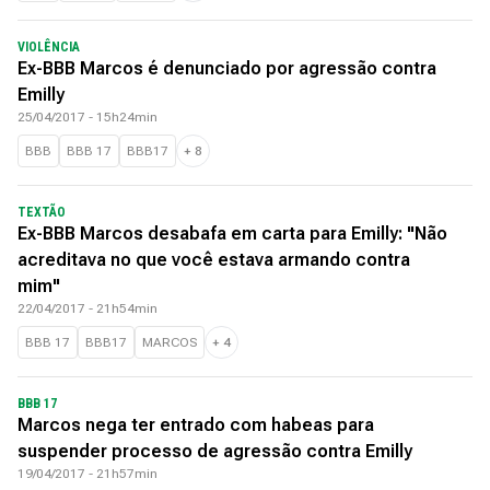
VIOLÊNCIA
Ex-BBB Marcos é denunciado por agressão contra
Emilly
25/04/2017 - 15h24min
BBB
BBB 17
BBB17
+
8
TEXTÃO
Ex-BBB Marcos desabafa em carta para Emilly: "Não
acreditava no que você estava armando contra
mim"
22/04/2017 - 21h54min
BBB 17
BBB17
MARCOS
+
4
BBB 17
Marcos nega ter entrado com habeas para
suspender processo de agressão contra Emilly
19/04/2017 - 21h57min