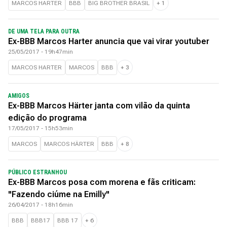
MARCOS HARTER
BBB
BIG BROTHER BRASIL
+
1
DE UMA TELA PARA OUTRA
Ex-BBB Marcos Harter anuncia que vai virar youtuber
25/05/2017 - 19h47min
MARCOS HARTER
MARCOS
BBB
+
3
AMIGOS
Ex-BBB Marcos Härter janta com vilão da quinta
edição do programa
17/05/2017 - 15h53min
MARCOS
MARCOS HÄRTER
BBB
+
8
PÚBLICO ESTRANHOU
Ex-BBB Marcos posa com morena e fãs criticam:
"Fazendo ciúme na Emilly"
26/04/2017 - 18h16min
BBB
BBB17
BBB 17
+
6