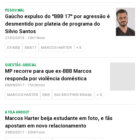
PEGOU MAL
Gaúcho expulso do "BBB 17" por agressão é
desmentido por plateia de programa do
Silvio Santos
27/02/2018 - 10h19min
EX-BBB
BBB17
MARCOS HARTER
+
5
QUESTÃO JUDICIAL
MP recorre para que ex-BBB Marcos
responda por violência doméstica
08/06/2017 - 15h30min
MARCOS HARTER
BBB
BIG BROTHER BRASIL
+
3
A FILA ANDOU?
Marcos Harter beija estudante em foto, e fãs
apostam em novo relacionamento
29/05/2017 - 20h01min