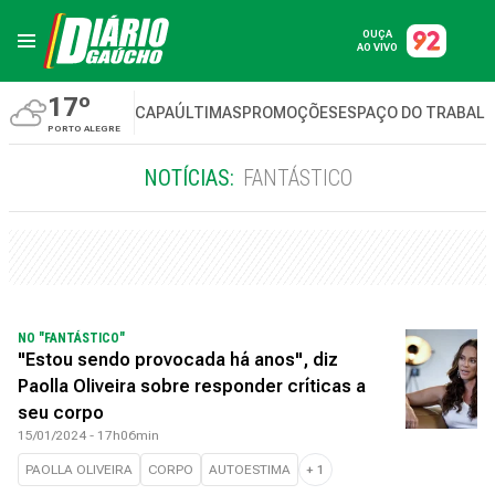
OUÇA
AO VIVO
17º
CAPA
ÚLTIMAS
PROMOÇÕES
ESPAÇO DO TRABAL
PORTO ALEGRE
NOTÍCIAS:
FANTÁSTICO
NO "FANTÁSTICO"
"Estou sendo provocada há anos", diz
Paolla Oliveira sobre responder críticas a
seu corpo
15/01/2024 - 17h06min
PAOLLA OLIVEIRA
CORPO
AUTOESTIMA
+
1