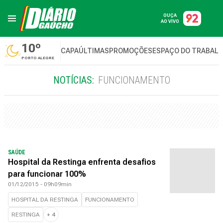
OUÇA
AO VIVO
10º
CAPA
ÚLTIMAS
PROMOÇÕES
ESPAÇO DO TRABAL
PORTO ALEGRE
NOTÍCIAS:
FUNCIONAMENTO
SAÚDE
Hospital da Restinga enfrenta desafios
para funcionar 100%
01/12/2015 - 09h09min
HOSPITAL DA RESTINGA
FUNCIONAMENTO
RESTINGA
+
4