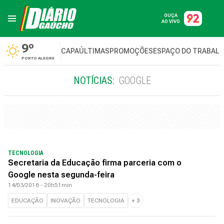
OUÇA
AO VIVO
9º
CAPA
ÚLTIMAS
PROMOÇÕES
ESPAÇO DO TRABAL
PORTO ALEGRE
NOTÍCIAS:
GOOGLE
TECNOLOGIA
Secretaria da Educação firma parceria com o
Google nesta segunda-feira
14/03/2016 - 20h51min
EDUCAÇÃO
INOVAÇÃO
TECNOLOGIA
+
3