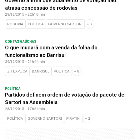
Governo afirma que adiamento de votação não
atrasa concessão de rodovias
29/12/2015 - 22h10min
RODOVIA
POLITICA
GOVERNO SARTORI
+
7
CONTAS GAÚCHAS
O que mudará com a venda da folha do
funcionalismo ao Banrisul
29/12/2015 - 21h44min
ZH EXPLICA
BANRISUL
POLITICA
+
8
POLÍTICA
Partidos definem ordem de votação do pacote de
Sartori na Assembleia
28/12/2015 - 17h24min
POLÍTICA
GOVERNO SARTORI
PIRATINI
+
2