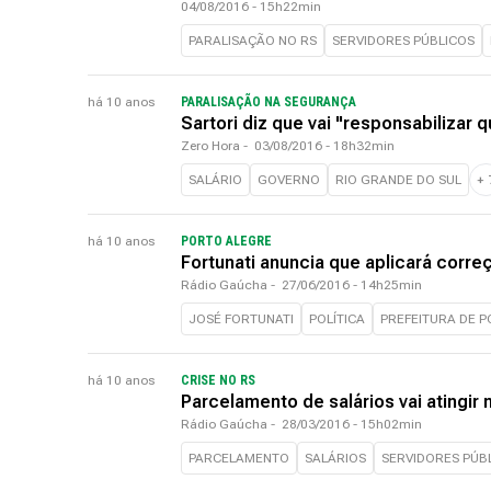
04/08/2016 - 15h22min
PARALISAÇÃO NO RS
SERVIDORES PÚBLICOS
há 10 anos
PARALISAÇÃO NA SEGURANÇA
Sartori diz que vai "responsabilizar 
Zero Hora
-
03/08/2016 - 18h32min
SALÁRIO
GOVERNO
RIO GRANDE DO SUL
+
há 10 anos
PORTO ALEGRE
Fortunati anuncia que aplicará correç
Rádio Gaúcha
-
27/06/2016 - 14h25min
JOSÉ FORTUNATI
POLÍTICA
PREFEITURA DE 
há 10 anos
CRISE NO RS
Parcelamento de salários vai atingi
Rádio Gaúcha
-
28/03/2016 - 15h02min
PARCELAMENTO
SALÁRIOS
SERVIDORES PÚB