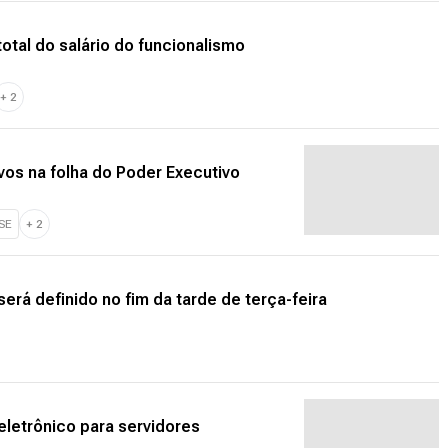
 total do salário do funcionalismo
+
2
os na folha do Poder Executivo
SE
+
2
rá definido no fim da tarde de terça-feira
letrônico para servidores