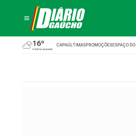
16º
CAPA
ÚLTIMAS
PROMOÇÕES
ESPAÇO DO
PORTO ALEGRE