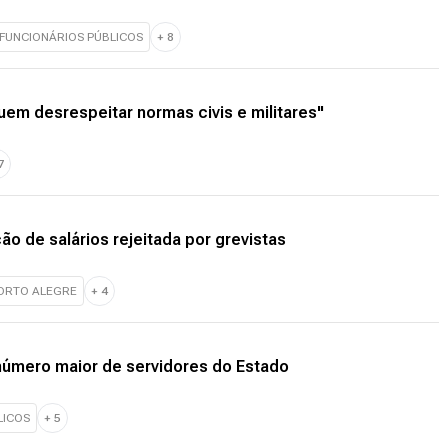
FUNCIONÁRIOS PÚBLICOS
+
8
quem desrespeitar normas civis e militares"
7
ão de salários rejeitada por grevistas
PORTO ALEGRE
+
4
r número maior de servidores do Estado
LICOS
+
5