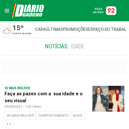
OUÇA
AO VIVO
15º
CAPA
ÚLTIMAS
PROMOÇÕES
ESPAÇO DO TRABAL
PORTO ALEGRE
NOTÍCIAS:
IDADE
92 MAIS MULHER
Faça as pazes com a sua idade e o
seu visual
05/08/2021 - 13h14min
92 MAIS MULHER
COMPORTAMENTO
IDADE
+
1