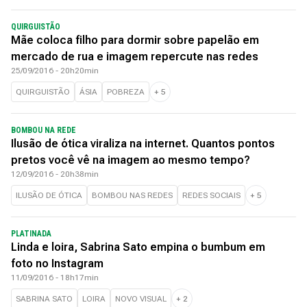
QUIRGUISTÃO
Mãe coloca filho para dormir sobre papelão em
mercado de rua e imagem repercute nas redes
25/09/2016 - 20h20min
QUIRGUISTÃO
ÁSIA
POBREZA
+
5
BOMBOU NA REDE
Ilusão de ótica viraliza na internet. Quantos pontos
pretos você vê na imagem ao mesmo tempo?
12/09/2016 - 20h38min
ILUSÃO DE ÓTICA
BOMBOU NAS REDES
REDES SOCIAIS
+
5
PLATINADA
Linda e loira, Sabrina Sato empina o bumbum em
foto no Instagram
11/09/2016 - 18h17min
SABRINA SATO
LOIRA
NOVO VISUAL
+
2