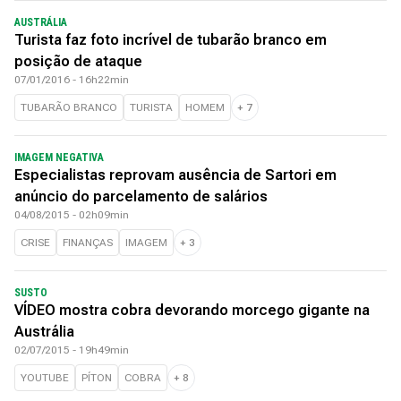
AUSTRÁLIA
Turista faz foto incrível de tubarão branco em
posição de ataque
07/01/2016 - 16h22min
TUBARÃO BRANCO
TURISTA
HOMEM
+
7
IMAGEM NEGATIVA
Especialistas reprovam ausência de Sartori em
anúncio do parcelamento de salários
04/08/2015 - 02h09min
CRISE
FINANÇAS
IMAGEM
+
3
SUSTO
VÍDEO mostra cobra devorando morcego gigante na
Austrália
02/07/2015 - 19h49min
YOUTUBE
PÍTON
COBRA
+
8