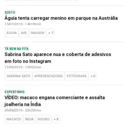
SUSTO
Águia tenta carregar menino em parque na Austrália
13/07/2016 - 14h18min
ÁGUIA
AVE
IMAGEM
+
7
TÁ BEM NA FITA
Sabrina Sato aparece nua e coberta de adesivos
em foto no Instagram
17/06/2016 - 13h52min
SABRINA SATO
APRESENTADORA
FOTÓGRAFA
+
5
ESPERTINHO
VÍDEO: macaco engana comerciante e assalta
joalheria na Índia
05/06/2016 - 20h20min
MACACO
ÍNDIA
ROUBO
+
8