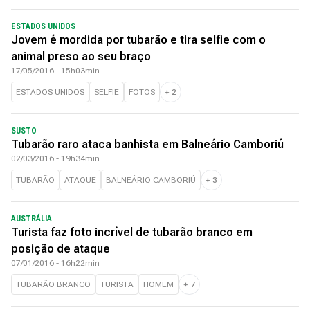
ESTADOS UNIDOS
Jovem é mordida por tubarão e tira selfie com o
animal preso ao seu braço
17/05/2016 - 15h03min
ESTADOS UNIDOS
SELFIE
FOTOS
+
2
SUSTO
Tubarão raro ataca banhista em Balneário Camboriú
02/03/2016 - 19h34min
TUBARÃO
ATAQUE
BALNEÁRIO CAMBORIÚ
+
3
AUSTRÁLIA
Turista faz foto incrível de tubarão branco em
posição de ataque
07/01/2016 - 16h22min
TUBARÃO BRANCO
TURISTA
HOMEM
+
7