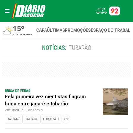
OUÇA
AO VIVO
15º
CAPA
ÚLTIMAS
PROMOÇÕES
ESPAÇO DO TRABAL
PORTO ALEGRE
NOTÍCIAS:
TUBARÃO
BRIGA DE FERAS
Pela primeira vez cientistas flagram
briga entre jacaré e tubarão
26/10/2017 - 18h46min
JACARÉ
JACARE
TUBARÃO
+
2