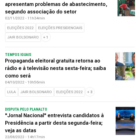
apresentam problemas de abastecimento,
segundo associação do setor
02/11/2022 - 11h34min
ELEIÇÕES 2022
ELEIÇÕES PRESIDENCIAIS
JAIR BOLSONARO
+
1
TEMPOS IGUAIS
Propaganda eleitoral gratuita retorna ao
rádio e à televisão nesta sexta-feira; saiba
como será
04/10/2022 - 10h56min
LULA
JAIR BOLSONARO
ELEIÇÕES 2022
+
3
DISPUTA PELO PLANALTO
"Jornal Nacional" entrevista candidatos à
Presidência a partir desta segunda-feira;
veja as datas
22/08/2022 - 14h17min