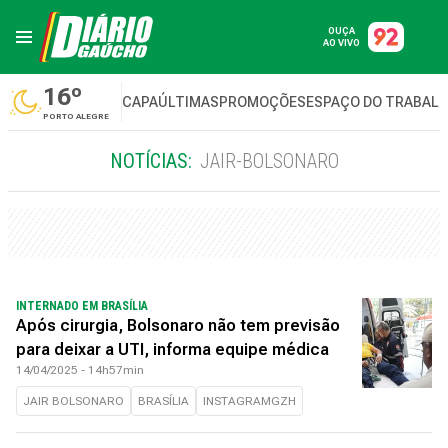
OUÇA
AO VIVO
16º
CAPA
ÚLTIMAS
PROMOÇÕES
ESPAÇO DO TRABAL
PORTO ALEGRE
NOTÍCIAS:
JAIR-BOLSONARO
INTERNADO EM BRASÍLIA
Após cirurgia, Bolsonaro não tem previsão
para deixar a UTI, informa equipe médica
14/04/2025 - 14h57min
JAIR BOLSONARO
BRASÍLIA
INSTAGRAMGZH