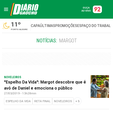
OUÇA
AO VIVO
11º
CAPA
ÚLTIMAS
PROMOÇÕES
ESPAÇO DO TRABAL
PORTO ALEGRE
NOTÍCIAS:
MARGOT
NOVELEIROS
"Espelho Da Vida": Margot descobre que é
avó de Daniel e emociona o público
27/03/2019 - 13h28min
ESPELHO DA VIDA
RETA FINAL
NOVELEIROS
+
5