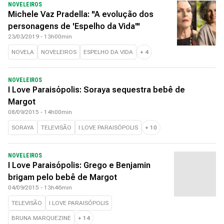
NOVELEIROS
Michele Vaz Pradella: "A evolução dos
personagens de 'Espelho da Vida'"
23/03/2019 - 13h00min
NOVELA
NOVELEIROS
ESPELHO DA VIDA
+
4
NOVELEIROS
I Love Paraisópolis: Soraya sequestra bebê de
Margot
08/09/2015 - 14h00min
SORAYA
TELEVISÃO
I LOVE PARAISÓPOLIS
+
10
NOVELEIROS
I Love Paraisópolis: Grego e Benjamin
brigam pelo bebê de Margot
04/09/2015 - 13h46min
TELEVISÃO
I LOVE PARAISÓPOLIS
BRUNA MARQUEZINE
+
14