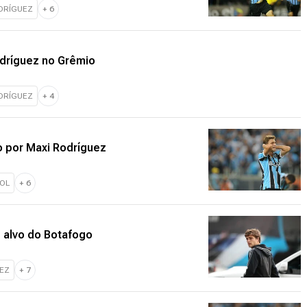
DRÍGUEZ
+
6
odríguez no Grêmio
DRÍGUEZ
+
4
o por Maxi Rodríguez
OL
+
6
 alvo do Botafogo
UEZ
+
7