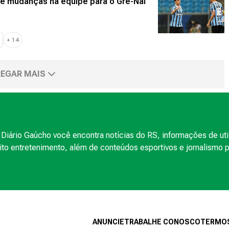
re mudanças na equipe para o Gre-Nal
+
14
EGAR MAIS
Diário Gaúcho você encontra notícias do RS, informações de uti
to entretenimento, além de conteúdos esportivos e jornalismo po
ANUNCIE
TRABALHE CONOSCO
TERMOS