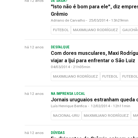
há 12 anos
DE SAÍDA?
"Isto não é bom para ele", diz empre
Grêmio
Adriano de Carvalho
-
25/03/2014 - 13h29min
FUTEBOL
MAXIMILIANO RODRÍGUEZ
GAUCHÃ
há 12 anos
DESFALQUE
Com dores musculares, Maxi Rodrígue
viajar a Ijuí para enfrentar o São Luiz
04/03/2014 - 21h05min
MAXIMILIANO RODRÍGUEZ
FUTEBOL
FUTEBOL
há 12 anos
NA IMPRENSA LOCAL
Jornais uruguaios estranham queda 
Luís Henrique Benfica
-
12/02/2014 - 12h11min
NACIONAL-URU
MAXIMILIANO RODRÍGUEZ
MA
há 12 anos
DÚVIDAS