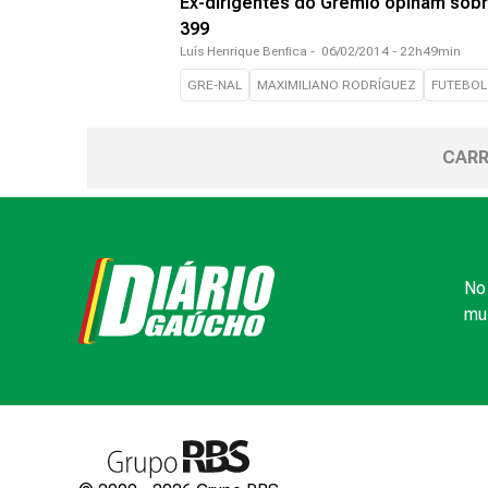
Ex-dirigentes do Grêmio opinam sob
399
Luís Henrique Benfica
-
06/02/2014 - 22h49min
GRE-NAL
MAXIMILIANO RODRÍGUEZ
FUTEBOL
CARR
No 
mui