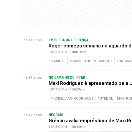
há 11 anos
EM BUSCA DA LIDERANÇA
Roger começa semana no aguardo de
06/07/2015 - 10h01min
MAMUTE
MAXIMILIANO RODRÍGUEZ
YURI MA
há 11 anos
NO CAMINHO DO INTER
Maxi Rodríguez é apresentado pela U
09/01/2015 - 15h24min
MAXIMILIANO RODRÍGUEZ
FUTEBOL
MAXI RO
há 12 anos
NEGÓCIO
Grêmio avalia empréstimo de Maxi Ro
13/08/2014 - 15h42min