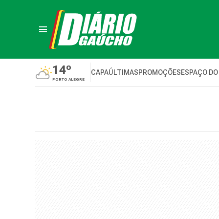
14º
CAPA
ÚLTIMAS
PROMOÇÕES
ESPAÇO DO
PORTO ALEGRE