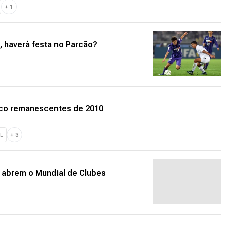
+
1
 haverá festa no Parcão?
nco remanescentes de 2010
L
+
3
 abrem o Mundial de Clubes