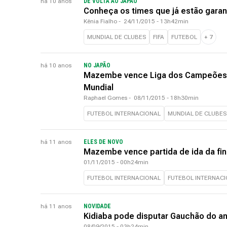
há 10 anos
DE VOLTA AO JAPÃO
Conheça os times que já estão garan
Kênia Fialho
-
24/11/2015 - 13h42min
MUNDIAL DE CLUBES
FIFA
FUTEBOL
+
7
há 10 anos
NO JAPÃO
Mazembe vence Liga dos Campeões d
Mundial
Raphael Gomes
-
08/11/2015 - 18h30min
FUTEBOL INTERNACIONAL
MUNDIAL DE CLUBES
há 11 anos
ELES DE NOVO
Mazembe vence partida de ida da fin
01/11/2015 - 00h24min
FUTEBOL INTERNACIONAL
FUTEBOL INTERNAC
há 11 anos
NOVIDADE
Kidiaba pode disputar Gauchão do a
08/09/2015 - 03h24min