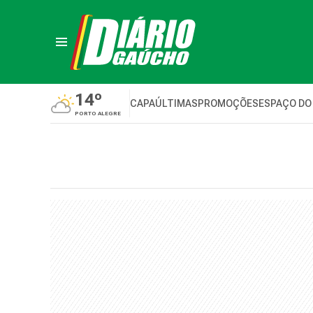
14º
CAPA
ÚLTIMAS
PROMOÇÕES
ESPAÇO DO
PORTO ALEGRE