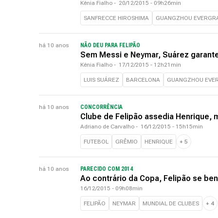
Kênia Fialho
-
20/12/2015 - 09h26min
SANFRECCE HIROSHIMA
GUANGZHOU EVERGR
há 10 anos
NÃO DEU PARA FELIPÃO
Sem Messi e Neymar, Suárez garante
Kênia Fialho
-
17/12/2015 - 12h21min
LUIS SUÁREZ
BARCELONA
GUANGZHOU EVE
há 10 anos
CONCORRÊNCIA
Clube de Felipão assedia Henrique, m
Adriano de Carvalho
-
16/12/2015 - 15h15min
FUTEBOL
GRÊMIO
HENRIQUE
+
5
há 10 anos
PARECIDO COM 2014
Ao contrário da Copa, Felipão se be
16/12/2015 - 09h08min
FELIPÃO
NEYMAR
MUNDIAL DE CLUBES
+
4