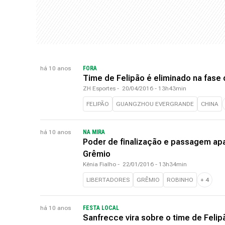
há 10 anos
FORA
Time de Felipão é eliminado na fase
ZH Esportes
-
20/04/2016 - 13h43min
FELIPÃO
GUANGZHOU EVERGRANDE
CHINA
há 10 anos
NA MIRA
Poder de finalização e passagem apa
Grêmio
Kênia Fialho
-
22/01/2016 - 13h34min
LIBERTADORES
GRÊMIO
ROBINHO
+
4
há 10 anos
FESTA LOCAL
Sanfrecce vira sobre o time de Felip