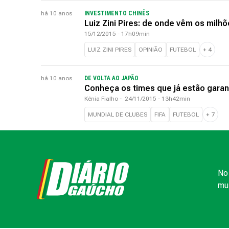
há 10 anos
INVESTIMENTO CHINÊS
Luiz Zini Pires: de onde vêm os milh
15/12/2015 - 17h09min
LUIZ ZINI PIRES
OPINIÃO
FUTEBOL
+
4
há 10 anos
DE VOLTA AO JAPÃO
Conheça os times que já estão garan
Kênia Fialho
-
24/11/2015 - 13h42min
MUNDIAL DE CLUBES
FIFA
FUTEBOL
+
7
No 
mui