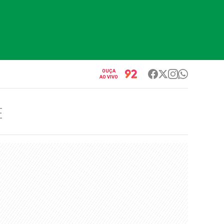
OUÇA
AO VIVO
E