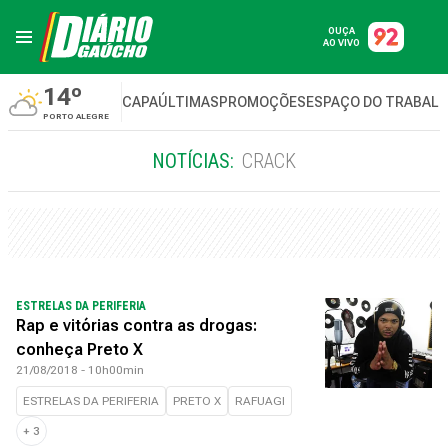
OUÇA
AO VIVO
14º
CAPA
ÚLTIMAS
PROMOÇÕES
ESPAÇO DO TRABAL
PORTO ALEGRE
NOTÍCIAS:
CRACK
ESTRELAS DA PERIFERIA
Rap e vitórias contra as drogas:
conheça Preto X
21/08/2018 - 10h00min
ESTRELAS DA PERIFERIA
PRETO X
RAFUAGI
+
3