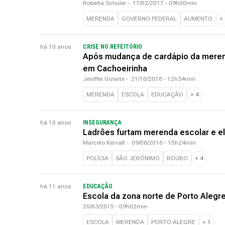
Roberta Schuler
-
17/02/2017 - 09h00min
MERENDA
GOVERNO FEDERAL
AUMENTO
+
há 10 anos
CRISE NO REFEITÓRIO
Após mudança de cardápio da meren
em Cachoeirinha
Jeniffer Gularte
-
21/10/2016 - 12h34min
MERENDA
ESCOLA
EDUCAÇÃO
+
4
há 10 anos
INSEGURANÇA
Ladrões furtam merenda escolar e 
Marcelo Kervalt
-
09/06/2016 - 15h24min
POLÍCIA
SÃO JERÔNIMO
ROUBO
+
4
há 11 anos
EDUCAÇÃO
Escola da zona norte de Porto Alegr
20/03/2015 - 09h02min
ESCOLA
MERENDA
PORTO ALEGRE
+
1