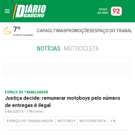
OUÇA
AO VIVO
7º
CAPA
ÚLTIMAS
PROMOÇÕES
ESPAÇO DO TRABAL
PORTO ALEGRE
NOTÍCIAS:
MOTOCICLETA
ESPAÇO DO TRABALHADOR
Justiça decide: remunerar motoboys pelo número
de entregas é ilegal
04/03/2016 - 19h10min
ESPAÇO DO TRABALHADOR
MOTOBOY
MOTOFRETISTA
+
8