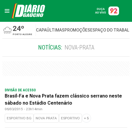
OUÇA
AO VIVO
24º
CAPA
ÚLTIMAS
PROMOÇÕES
ESPAÇO DO TRABAL
PORTO ALEGRE
NOTÍCIAS:
NOVA-PRATA
DIVISÃO DE ACESSO
Brasil-Fa e Nova Prata fazem clássico serrano neste
sábado no Estádio Centenário
06/03/2015 - 23h14min
ESPORTIVO BG
NOVA PRATA
ESPORTIVO
+
5