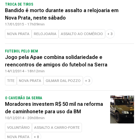
TROCA DE TIROS
Bandido é morto durante assalto a relojoaria em
Nova Prata, neste sábado
17/01/2015 - 17h09min
NOVA PRATA
RELOJOARIA
ASSALTO AO COMÉRCIO
+
3
FUTEBOL PELO BEM
Jogo pela Apae combina solidariedade e
reencontros de amigos do futebol na Serra
14/12/2014 - 18h12min
TITE
NOVA PRATA
GILMAR DAL POZZO
+
3
O CAVEIRÃO DA SERRA
Moradores investem R$ 50 mil na reforma
de caminhonete para uso da BM
10/12/2014 - 20h08min
VOLUNTÁRIO
ASSALTO A CARRO-FORTE
NOVA PRATA
+
8