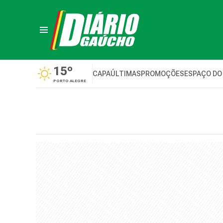
15º
CAPA
ÚLTIMAS
PROMOÇÕES
ESPAÇO DO
PORTO ALEGRE