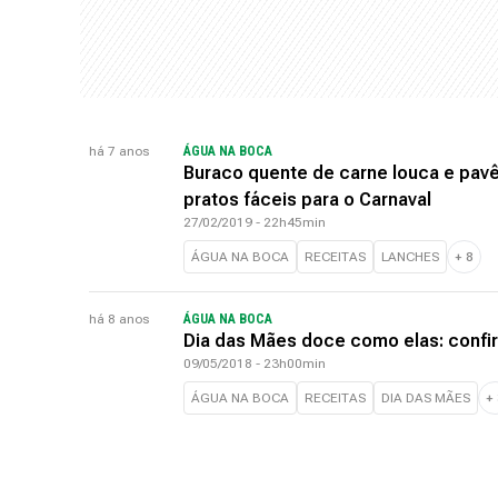
há 7 anos
ÁGUA NA BOCA
Buraco quente de carne louca e pavê
pratos fáceis para o Carnaval
27/02/2019 - 22h45min
ÁGUA NA BOCA
RECEITAS
LANCHES
+
8
há 8 anos
ÁGUA NA BOCA
Dia das Mães doce como elas: confir
09/05/2018 - 23h00min
ÁGUA NA BOCA
RECEITAS
DIA DAS MÃES
+