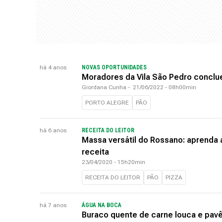
há 4 anos
NOVAS OPORTUNIDADES
Moradores da Vila São Pedro conclu
Giordana Cunha
-
21/06/2022 - 08h00min
PORTO ALEGRE
PÃO
há 6 anos
RECEITA DO LEITOR
Massa versátil do Rossano: aprenda a
receita
23/04/2020 - 15h20min
RECEITA DO LEITOR
PÃO
PIZZA
há 7 anos
ÁGUA NA BOCA
Buraco quente de carne louca e pavê