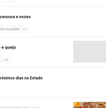
 cenoura e nozes
SO CULINÁRIA
+
1
 e queijo
A
+
2
próximos dias no Estado