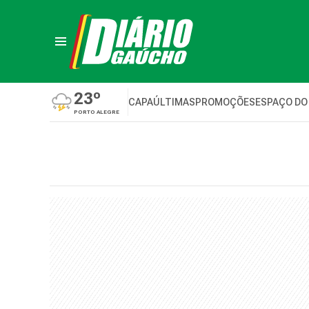
23º
CAPA
ÚLTIMAS
PROMOÇÕES
ESPAÇO DO
PORTO ALEGRE