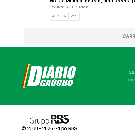
No Dia Mundial do Pão, uma receita 
16/10/2014 - 10h02min
RECEITA
PÃO
CARR
No 
mui
© 2000 -
2026
Grupo RBS