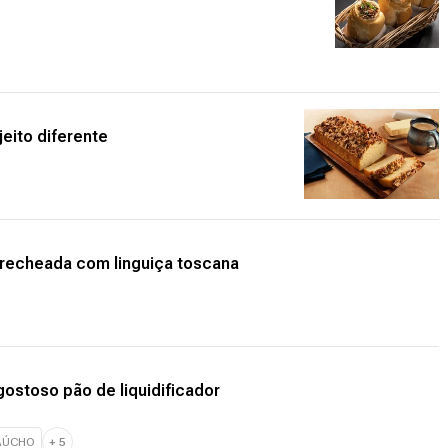
jeito diferente
 recheada com linguiça toscana
ostoso pão de liquidificador
AÚCHO
+
5