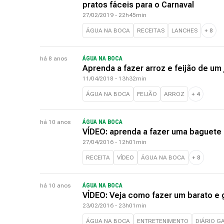
pratos fáceis para o Carnaval
27/02/2019 - 22h45min
ÁGUA NA BOCA
RECEITAS
LANCHES
+
8
há 8 anos
ÁGUA NA BOCA
Aprenda a fazer arroz e feijão de um 
11/04/2018 - 13h32min
ÁGUA NA BOCA
FEIJÃO
ARROZ
+
4
há 10 anos
ÁGUA NA BOCA
VÍDEO: aprenda a fazer uma baguete
27/04/2016 - 12h01min
RECEITA
VÍDEO
ÁGUA NA BOCA
+
8
há 10 anos
ÁGUA NA BOCA
VÍDEO: Veja como fazer um barato e g
23/02/2016 - 23h01min
ÁGUA NA BOCA
ENTRETENIMENTO
DIÁRIO G