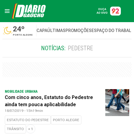
OUÇA
AO VIVO
24º
CAPA
ÚLTIMAS
PROMOÇÕES
ESPAÇO DO TRABAL
PORTO ALEGRE
NOTÍCIAS:
PEDESTRE
MOBILIDADE URBANA
Com cinco anos, Estatuto do Pedestre
ainda tem pouca aplicabilidade
18/07/2019 - 15h19min
ESTATUTO DO PEDESTRE
PORTO ALEGRE
TRÂNSITO
+
1