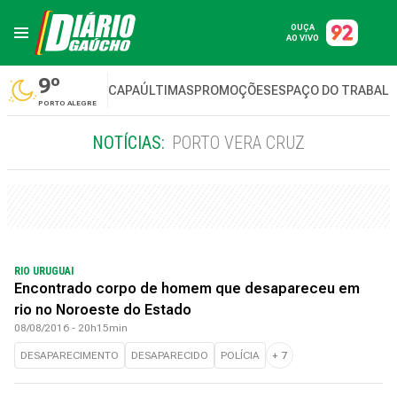
OUÇA
AO VIVO
9º
CAPA
ÚLTIMAS
PROMOÇÕES
ESPAÇO DO TRABAL
PORTO ALEGRE
NOTÍCIAS:
PORTO VERA CRUZ
RIO URUGUAI
Encontrado corpo de homem que desapareceu em
rio no Noroeste do Estado
08/08/2016 - 20h15min
DESAPARECIMENTO
DESAPARECIDO
POLÍCIA
+
7