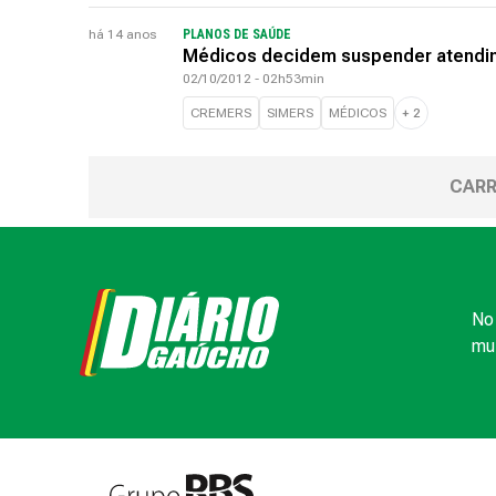
há 14 anos
PLANOS DE SAÚDE
Médicos decidem suspender atendim
02/10/2012 - 02h53min
CREMERS
SIMERS
MÉDICOS
+
2
CARR
No 
mui