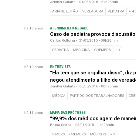
Jeniffer Gularte
-
01/05/2016 - 21h25min
ARIANE LEITÃO
VEREADORA
PEDIATRA
+
4
há 10 anos
ATENDIMENTO NEGADO
Caso de pediatra provoca discussão s
Carlos Rollsing
-
31/03/2016 - 00h20min
PEDIATRA
MEDICINA
CREMERS
+
4
há 10 anos
ENTREVISTA
"Ela tem que se orgulhar disso", diz
negou atendimento a filho de veread
Jeniffer Gularte
-
30/03/2016 - 00h25min
MÉDICA
PARTIDO DOS TRABALHADORES
CRE
há 11 anos
MÁFIA DAS PRÓTESES
"99,9% dos médicos agem de maneira
Bruna Scirea
-
05/01/2015 - 14h23min
SIMERS
CREMERS
MÉDICOS
+
3