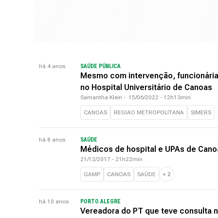
há 4 anos
SAÚDE PÚBLICA
Mesmo com intervenção, funcionária
no Hospital Universitário de Canoas
Samantha Klein
-
15/06/2022 - 12h13min
CANOAS
REGIAO METROPOLITANA
SIMERS
há 8 anos
SAÚDE
Médicos de hospital e UPAs de Can
21/12/2017 - 21h22min
GAMP
CANOAS
SAÚDE
+
2
há 10 anos
PORTO ALEGRE
Vereadora do PT que teve consulta ne