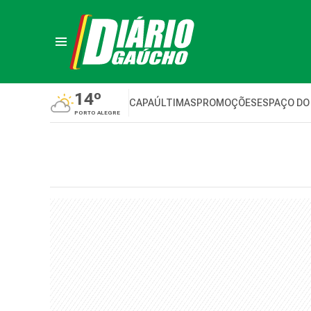
14º
CAPA
ÚLTIMAS
PROMOÇÕES
ESPAÇO DO
PORTO ALEGRE