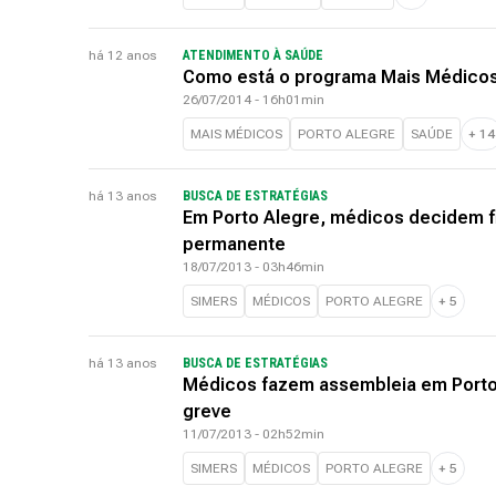
há 12 anos
ATENDIMENTO À SAÚDE
Como está o programa Mais Médicos
26/07/2014 - 16h01min
MAIS MÉDICOS
PORTO ALEGRE
SAÚDE
+
14
há 13 anos
BUSCA DE ESTRATÉGIAS
Em Porto Alegre, médicos decidem f
permanente
18/07/2013 - 03h46min
SIMERS
MÉDICOS
PORTO ALEGRE
+
5
há 13 anos
BUSCA DE ESTRATÉGIAS
Médicos fazem assembleia em Porto 
greve
11/07/2013 - 02h52min
SIMERS
MÉDICOS
PORTO ALEGRE
+
5