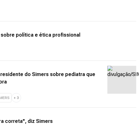
obre política e ética profissional
 presidente do Simers sobre pediatra que
ora
MERS
+
3
 correta", diz Simers