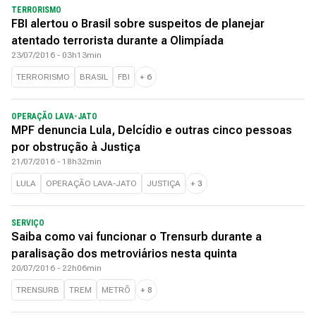
TERRORISMO
FBI alertou o Brasil sobre suspeitos de planejar
atentado terrorista durante a Olimpíada
23/07/2016 - 03h13min
TERRORISMO
BRASIL
FBI
+
6
OPERAÇÃO LAVA-JATO
MPF denuncia Lula, Delcídio e outras cinco pessoas
por obstrução à Justiça
21/07/2016 - 18h32min
LULA
OPERAÇÃO LAVA-JATO
JUSTIÇA
+
3
SERVIÇO
Saiba como vai funcionar o Trensurb durante a
paralisação dos metroviários nesta quinta
20/07/2016 - 22h06min
TRENSURB
TREM
METRÕ
+
8