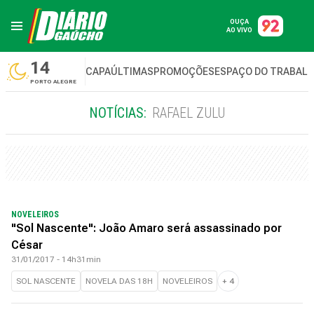
OUÇA
AO VIVO
14
CAPA
ÚLTIMAS
PROMOÇÕES
ESPAÇO DO TRABAL
PORTO ALEGRE
NOTÍCIAS:
RAFAEL ZULU
NOVELEIROS
"Sol Nascente": João Amaro será assassinado por
César
31/01/2017 - 14h31min
SOL NASCENTE
NOVELA DAS 18H
NOVELEIROS
+
4