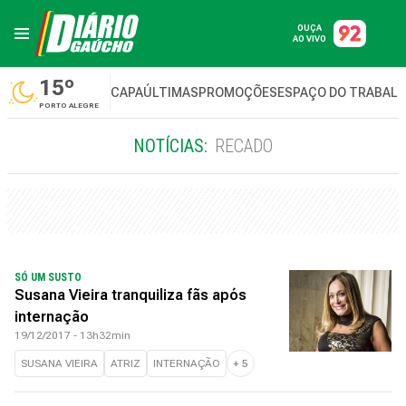
OUÇA
AO VIVO
15º
CAPA
ÚLTIMAS
PROMOÇÕES
ESPAÇO DO TRABAL
PORTO ALEGRE
NOTÍCIAS:
RECADO
SÓ UM SUSTO
Susana Vieira tranquiliza fãs após
internação
19/12/2017 - 13h32min
SUSANA VIEIRA
ATRIZ
INTERNAÇÃO
+
5