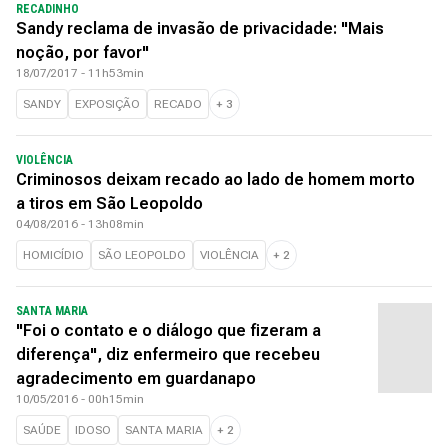
RECADINHO
Sandy reclama de invasão de privacidade: "Mais
noção, por favor"
18/07/2017 - 11h53min
SANDY
EXPOSIÇÃO
RECADO
+
3
VIOLÊNCIA
Criminosos deixam recado ao lado de homem morto
a tiros em São Leopoldo
04/08/2016 - 13h08min
HOMICÍDIO
SÃO LEOPOLDO
VIOLÊNCIA
+
2
SANTA MARIA
"Foi o contato e o diálogo que fizeram a
diferença", diz enfermeiro que recebeu
agradecimento em guardanapo
10/05/2016 - 00h15min
SAÚDE
IDOSO
SANTA MARIA
+
2