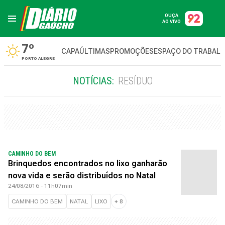
OUÇA
AO VIVO
7º
CAPA
ÚLTIMAS
PROMOÇÕES
ESPAÇO DO TRABAL
PORTO ALEGRE
NOTÍCIAS:
RESÍDUO
CAMINHO DO BEM
Brinquedos encontrados no lixo ganharão
nova vida e serão distribuídos no Natal
24/08/2016 - 11h07min
CAMINHO DO BEM
NATAL
LIXO
+
8