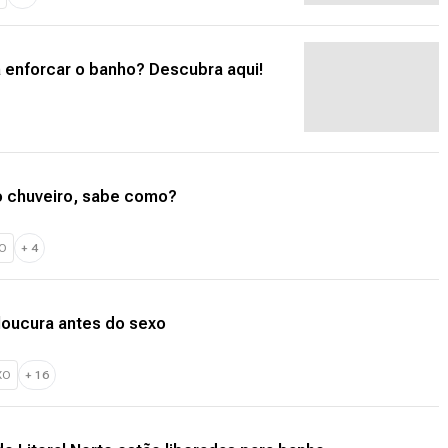
a enforcar o banho? Descubra aqui!
o chuveiro, sabe como?
O
+
4
loucura antes do sexo
XO
+
16