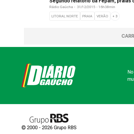
Segundo relatório da Fepam, praias d
Rádio Gaúcha
-
31/12/2015 - 16h38min
LITORAL NORTE
PRAIA
VERÃO
+
3
CARR
No 
mui
© 2000 -
2026
Grupo RBS