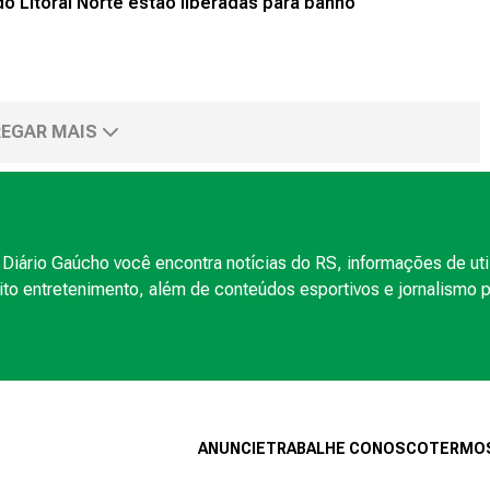
o Litoral Norte estão liberadas para banho
EGAR MAIS
Diário Gaúcho você encontra notícias do RS, informações de uti
to entretenimento, além de conteúdos esportivos e jornalismo po
ANUNCIE
TRABALHE CONOSCO
TERMOS