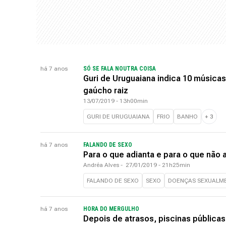
há 7 anos
SÓ SE FALA NOUTRA COISA
Guri de Uruguaiana indica 10 músicas
gaúcho raiz
13/07/2019 - 13h00min
GURI DE URUGUAIANA
FRIO
BANHO
+
3
há 7 anos
FALANDO DE SEXO
Para o que adianta e para o que não 
Andréa Alves
-
27/01/2019 - 21h25min
FALANDO DE SEXO
SEXO
DOENÇAS SEXUALME
há 7 anos
HORA DO MERGULHO
Depois de atrasos, piscinas pública