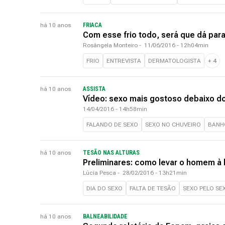
há 10 anos
FRIACA
Com esse frio todo, será que dá par
Rosângela Monteiro
-
11/06/2016 - 12h04min
FRIO
ENTREVISTA
DERMATOLOGISTA
+
4
há 10 anos
ASSISTA
Vídeo: sexo mais gostoso debaixo d
14/04/2016 - 14h58min
FALANDO DE SEXO
SEXO NO CHUVEIRO
BANH
há 10 anos
TESÃO NAS ALTURAS
Preliminares: como levar o homem à 
Lúcia Pesca
-
28/02/2016 - 13h21min
DIA DO SEXO
FALTA DE TESÃO
SEXO PELO SE
há 10 anos
BALNEABILIDADE