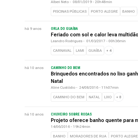
Alberi Neto
-
08/01/2019 - 20h48min
PISCINAS PÚBLICAS
PORTO ALEGRE
BANHO
há 9 anos
ORLA DO GUAÍBA
Feriado com sol e calor leva multidão
Leandro Rodrigues
-
01/03/2017 - 00h36min
CARNAVAL
LAMI
GUAÍBA
+
4
há 10 anos
CAMINHO DO BEM
Brinquedos encontrados no lixo ganha
Natal
Aline Custódio
-
24/08/2016 - 11h07min
CAMINHO DO BEM
NATAL
LIXO
+
8
há 10 anos
CHUVEIRO SOBRE RODAS
Projeto oferece banho quente para 
14/06/2016 - 19h24min
BANHO
MORADORES DE RUA
PORTO ALEGRE