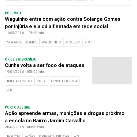
POLÊMICA
Waguinho entra com ação contra Solange Gomes
por injúria e ela dá alfinetada em rede social
14/05/2016 - 17h35min
SOLANGE GOMES
WAGUINHO
MODELO
+
8
CRISE EM BRASÍLIA
Cunha volta a ser foco de ataques
19/04/2016 - 05h02min
IMPEACHMENT
CRISE
CRISE POLÍTICA
+
8
PORTO ALEGRE
Ação apreende armas, munições e drogas próximo
a escola no Bairro Jardim Carvalho
30/03/2016 - 00h59min
POLÍCIA
AÇÃO
BRIGADA MILITAR
+
3