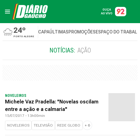
OUÇA
AO VIVO
24º
CAPA
ÚLTIMAS
PROMOÇÕES
ESPAÇO DO TRABAL
PORTO ALEGRE
NOTÍCIAS:
AÇÃO
NOVELEIROS
Michele Vaz Pradella: "Novelas oscilam
entre a ação e a calmaria"
15/07/2017 - 13h00min
NOVELEIROS
TELEVISÃO
REDE GLOBO
+
6