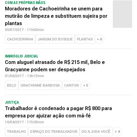
COM AS PRÓPRIAS MÃOS
Moradores de Cachoeirinha se unem para
mutirão de limpeza e substituem sujeira por
plantas
05/07/2017 - 11h00min
CACHOEIRINHA
JARDIM DO BOSQUE
PLANTAS
+
6
IMBRÓGLIO JUDICIAL
Com aluguel atrasado de R$ 215 mil, Belo e
Gracyanne podem ser despejados
01/06/2017 - 13h15min
BELO
GRACYANNE BARBOSA
CANTOR
+
5
JUSTIÇA
Trabalhador é condenado a pagar R$ 800 para
empresa por ajuizar ação com má-fé
10/04/2017 - 17h30min
TRABALHO
ESPAÇO DO TRABALHADOR
DG AJUDA VOCÊ
+
4