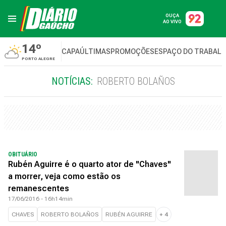
OUÇA
AO VIVO
14º
CAPA
ÚLTIMAS
PROMOÇÕES
ESPAÇO DO TRABAL
PORTO ALEGRE
NOTÍCIAS:
ROBERTO BOLAÑOS
OBITUÁRIO
Rubén Aguirre é o quarto ator de "Chaves"
a morrer, veja como estão os
remanescentes
17/06/2016 - 16h14min
CHAVES
ROBERTO BOLAÑOS
RUBÉN AGUIRRE
+
4