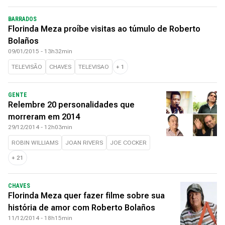
BARRADOS
Florinda Meza proíbe visitas ao túmulo de Roberto
Bolaños
09/01/2015 - 13h32min
TELEVISÃO
CHAVES
TELEVISAO
+
1
GENTE
Relembre 20 personalidades que
morreram em 2014
29/12/2014 - 12h03min
ROBIN WILLIAMS
JOAN RIVERS
JOE COCKER
+
21
CHAVES
Florinda Meza quer fazer filme sobre sua
história de amor com Roberto Bolaños
11/12/2014 - 18h15min