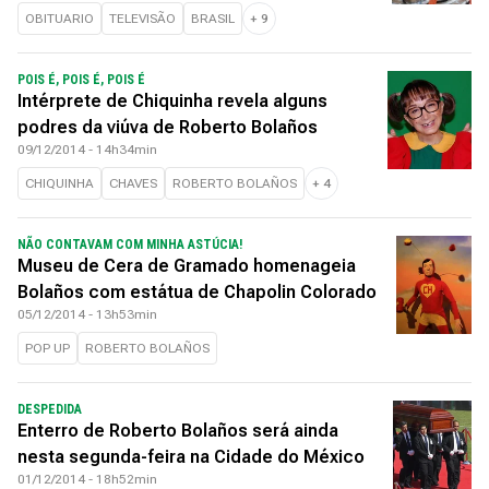
OBITUARIO
TELEVISÃO
BRASIL
+
9
POIS É, POIS É, POIS É
Intérprete de Chiquinha revela alguns
podres da viúva de Roberto Bolaños
09/12/2014 - 14h34min
CHIQUINHA
CHAVES
ROBERTO BOLAÑOS
+
4
NÃO CONTAVAM COM MINHA ASTÚCIA!
Museu de Cera de Gramado homenageia
Bolaños com estátua de Chapolin Colorado
05/12/2014 - 13h53min
POP UP
ROBERTO BOLAÑOS
DESPEDIDA
Enterro de Roberto Bolaños será ainda
nesta segunda-feira na Cidade do México
01/12/2014 - 18h52min