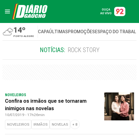
OUÇA
AO VIVO
14º
CAPA
ÚLTIMAS
PROMOÇÕES
ESPAÇO DO TRABAL
PORTO ALEGRE
NOTÍCIAS:
ROCK STORY
NOVELEIROS
Confira os irmãos que se tornaram
inimigos nas novelas
10/07/2019 - 17h26min
NOVELEIROS
IRMÃOS
NOVELAS
+
8