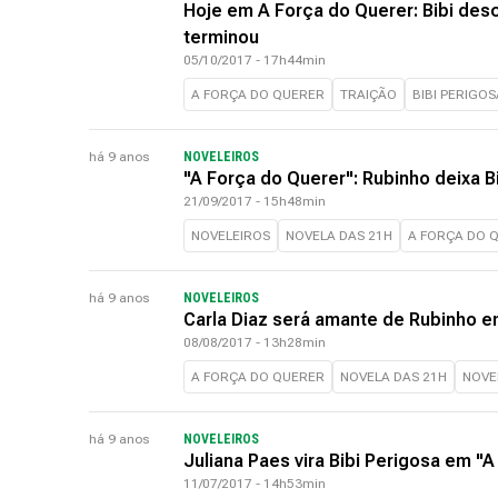
Hoje em A Força do Querer: Bibi des
terminou
05/10/2017 - 17h44min
A FORÇA DO QUERER
TRAIÇÃO
BIBI PERIGOS
há 9 anos
NOVELEIROS
"A Força do Querer": Rubinho deixa B
21/09/2017 - 15h48min
NOVELEIROS
NOVELA DAS 21H
A FORÇA DO 
há 9 anos
NOVELEIROS
Carla Diaz será amante de Rubinho e
08/08/2017 - 13h28min
A FORÇA DO QUERER
NOVELA DAS 21H
NOVE
há 9 anos
NOVELEIROS
Juliana Paes vira Bibi Perigosa em "
11/07/2017 - 14h53min