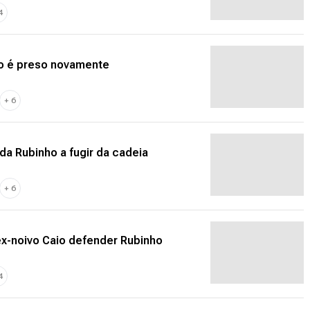
4
ho é preso novamente
+
6
da Rubinho a fugir da cadeia
+
6
ex-noivo Caio defender Rubinho
4