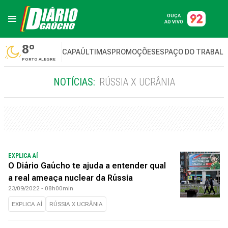
OUÇA
AO VIVO
8º
CAPA
ÚLTIMAS
PROMOÇÕES
ESPAÇO DO TRABAL
PORTO ALEGRE
NOTÍCIAS:
RÚSSIA X UCRÂNIA
EXPLICA AÍ
O Diário Gaúcho te ajuda a entender qual
a real ameaça nuclear da Rússia
23/09/2022 - 08h00min
EXPLICA AÍ
RÚSSIA X UCRÂNIA