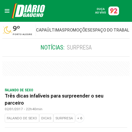
OUÇA
AO VIVO
9º
CAPA
ÚLTIMAS
PROMOÇÕES
ESPAÇO DO TRABAL
PORTO ALEGRE
NOTÍCIAS:
SURPRESA
FALANDO DE SEXO
Três dicas infalíveis para surpreender o seu
parceiro
02/01/2017 - 22h40min
FALANDO DE SEXO
DICAS
SURPRESA
+
6