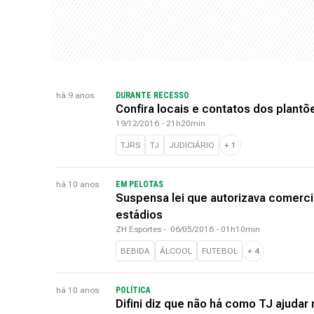
há 9 anos
DURANTE RECESSO
Confira locais e contatos dos plantõ
19/12/2016 - 21h20min
TJRS
TJ
JUDICIÁRIO
+
1
há 10 anos
EM PELOTAS
Suspensa lei que autorizava comerc
estádios
ZH Esportes
-
06/05/2016 - 01h10min
BEBIDA
ÁLCOOL
FUTEBOL
+
4
há 10 anos
POLÍTICA
Difini diz que não há como TJ ajudar 