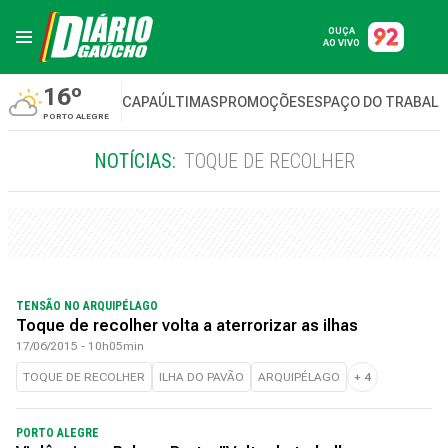
OUÇA
AO VIVO
16º
CAPA
ÚLTIMAS
PROMOÇÕES
ESPAÇO DO TRABAL
PORTO ALEGRE
NOTÍCIAS:
TOQUE DE RECOLHER
TENSÃO NO ARQUIPÉLAGO
Toque de recolher volta a aterrorizar as ilhas
17/06/2015 - 10h05min
TOQUE DE RECOLHER
ILHA DO PAVÃO
ARQUIPÉLAGO
+
4
PORTO ALEGRE